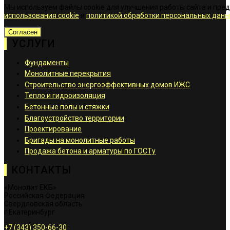
Мы используем файлы cookie для улучшения работы сайта и пре
использования cookie
и
политикой обработки персональных данн
Согласен
УСЛУГИ
Фундаменты
Монолитные перекрытия
Строительство энергоэффективных домов ИЖС
Тепло и гидроизоляция
Бетонные полы и стяжки
Благоустройство территории
Проектирование
Бригады на монолитные работы
Продажа бетона и арматуры по ГОСТу
КОНТАКТЫ
«Монолит ЕКБ»
Российская Федерация
Свердловская область
г.Екатеринбург
+7 (343) 350-66-30