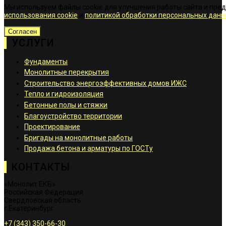
Мы используем файлы cookie для улучшения работы сайта и пре
использования cookie
и
политикой обработки персональных данн
Согласен
УСЛУГИ
Фундаменты
Монолитные перекрытия
Строительство энергоэффективных домов ИЖС
Тепло и гидроизоляция
Бетонные полы и стяжки
Благоустройство территории
Проектирование
Бригады на монолитные работы
Продажа бетона и арматуры по ГОСТу
КОНТАКТЫ
«Монолит ЕКБ»
Российская Федерация
Свердловская область
г.Екатеринбург
+7 (343) 350-66-30