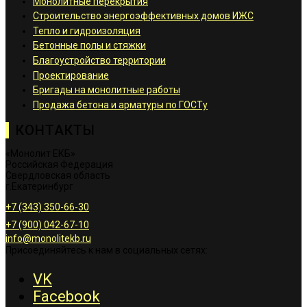
Монолитные перекрытия
Строительство энергоэффективных домов ИЖС
Тепло и гидроизоляция
Бетонные полы и стяжки
Благоустройство территории
Проектирование
Бригады на монолитные работы
Продажа бетона и арматуры по ГОСТу
КОНТАКТЫ
«Монолит ЕКБ»
Российская Федерация
Свердловская область
г.Екатеринбург
+7 (343) 350-66-30
+7 (900) 042-67-10
info@monolitekb.ru
Присоединяйтесь к нам в социальных сетях:
VK
Facebook