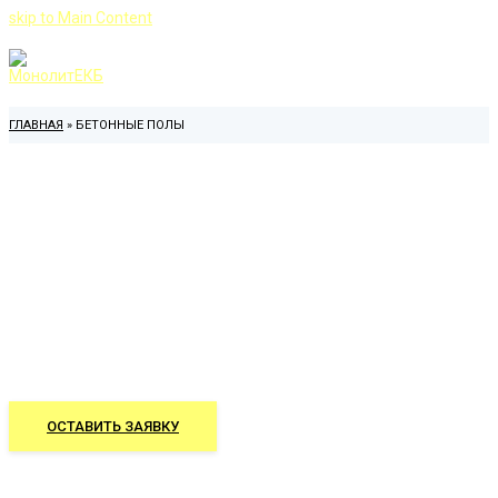
skip to Main Content
ГЛАВНАЯ
»
БЕТОННЫЕ ПОЛЫ
БЕТОН
Заливка качественно и в срок
ОСТАВИТЬ ЗАЯВКУ