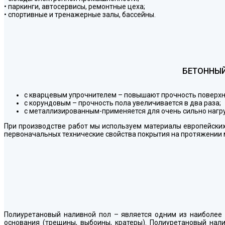
• паркинги, автосервисы, ремонтные цеха;
• спортивные и тренажерные залы, бассейны.
БЕТОННЫЙ
с кварцевым упрочнителем – повышают прочность поверхно
с корундовым – прочность пола увеличивается в два раза;
с металлизированным-применяется для очень сильно нагр
При производстве работ мы используем материалы европейски
первоначальных технические свойства покрытия на протяжении м
Полиуретановый наливной пол – является одним из наиболе
основания (трещины, выбоины, кратеры). Полиуретановый нал