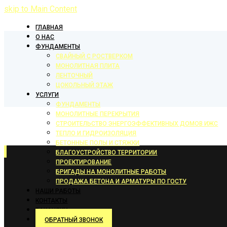
skip to Main Content
ГЛАВНАЯ
О НАС
ФУНДАМЕНТЫ
СВАЙНЫЙ С РОСТВЕРКОМ
МОНОЛИТНАЯ ПЛИТА
ЛЕНТОЧНЫЙ
ЦОКОЛЬНЫЙ ЭТАЖ
УСЛУГИ
ФУНДАМЕНТЫ
МОНОЛИТНЫЕ ПЕРЕКРЫТИЯ
СТРОИТЕЛЬСТВО ЭНЕРГОЭФФЕКТИВНЫХ ДОМОВ ИЖС
ТЕПЛО И ГИДРОИЗОЛЯЦИЯ
БЕТОННЫЕ ПОЛЫ И СТЯЖКИ
БЛАГОУСТРОЙСТВО ТЕРРИТОРИИ
ПРОЕКТИРОВАНИЕ
БРИГАДЫ НА МОНОЛИТНЫЕ РАБОТЫ
ПРОДАЖА БЕТОНА И АРМАТУРЫ ПО ГОСТУ
НАШИ РАБОТЫ
КОНТАКТЫ
ВАКАНСИИ
ОБРАТНЫЙ ЗВОНОК