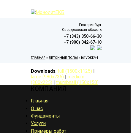
г. Екатеринбург
Свердловская область
+7 (343) 350-66-30
+7 (900) 042-67-10
ГЛАВНАЯ
»
БЕТОННЫЕ ПОЛЫ
»
I61VOKKV4
Downloads
:
full (1500x1125)
|
large (980x735)
|
medium
(300x225)
|
thumbnail (150x150)
КОМПАНИЯ
Главная
О нас
Фундаменты
Услуги
Примеры работ