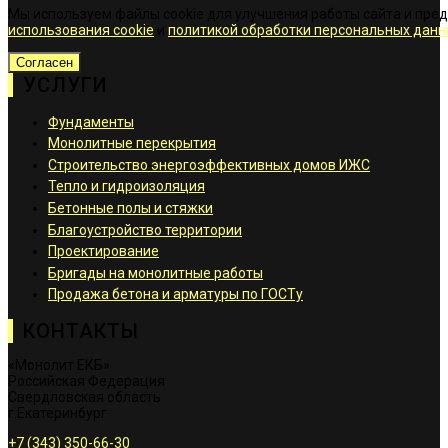
Мы используем файлы cookie для улучшения работы сайта и пре
использования cookie
и
политикой обработки персональных данн
Согласен
УСЛУГИ
Фундаменты
Монолитные перекрытия
Строительство энергоэффективных домов ИЖС
Тепло и гидроизоляция
Бетонные полы и стяжки
Благоустройство территории
Проектирование
Бригады на монолитные работы
Продажа бетона и арматуры по ГОСТу
КОНТАКТЫ
«Монолит ЕКБ»
Российская Федерация
Свердловская область
г.Екатеринбург
+7 (343) 350-66-30