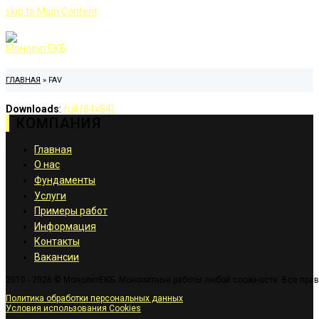
skip to Main Content
ГЛАВНАЯ
»
FAV
Downloads
:
full (84x84)
КОМПАНИЯ
Главная
О нас
Фундаменты
Услуги
Примеры работ
Информация
Контакты
Вакансии
2010 - 2026 © МонолитЕКБ. Монолитные работы любой сложности. Все пра
Политика обработки персональных данных
Условия использования Cookies