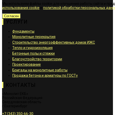
Мы используем файлы cookie для улучшения работы сайта и пре
использования cookie
и
политикой обработки персональных данн
Согласен
УСЛУГИ
Фундаменты
Монолитные перекрытия
Строительство энергоэффективных домов ИЖС
Тепло и гидроизоляция
Бетонные полы и стяжки
Благоустройство территории
Проектирование
Бригады на монолитные работы
Продажа бетона и арматуры по ГОСТу
КОНТАКТЫ
«Монолит ЕКБ»
Российская Федерация
Свердловская область
г.Екатеринбург
+7 (343) 350-66-30