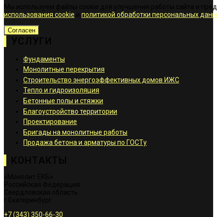
Мы используем файлы cookie для улучшения работы сайта и пре
использования cookie
и
политикой обработки персональных данн
Согласен
УСЛУГИ
Фундаменты
Монолитные перекрытия
Строительство энергоэффективных домов ИЖС
Тепло и гидроизоляция
Бетонные полы и стяжки
Благоустройство территории
Проектирование
Бригады на монолитные работы
Продажа бетона и арматуры по ГОСТу
КОНТАКТЫ
«Монолит ЕКБ»
Российская Федерация
Свердловская область
г.Екатеринбург
+7 (343) 350-66-30