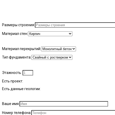
СПЕЦИ
Закажите расчет стоимости и получите скидку до 10% на любой в
Размеры строения:
Материал стен:
Материал перекрытий:
Тип фундамента:
Этажность:
Есть проект:
Есть данные геологии:
Ваше имя:
Номер телефона: