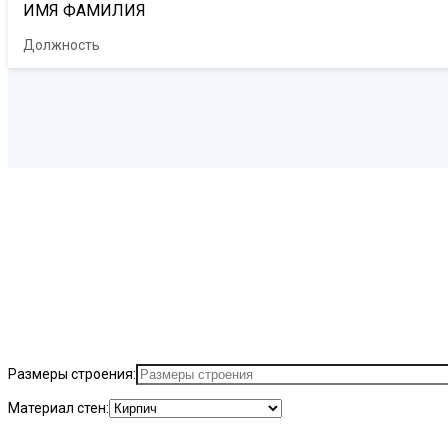
ИМЯ ФАМИЛИЯ
Должность
СПЕЦИ
Закажите расчет стоимости и получите скидку до 10% на любой в
Размеры строения:
Материал стен: