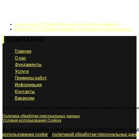
previous post:
Устройство ленточного фундамента
next post:
Устройство свайно-ростверкного фундамента
КОМПАНИЯ
Главная
О нас
Фундаменты
Услуги
Примеры работ
Информация
Контакты
Вакансии
2010 - 2026 © МонолитЕКБ. Монолитные работы любой сложности. Все пра
Политика обработки персональных данных
Условия использования Cookies
Мы используем файлы cookie для улучшения работы сайта и пре
использования cookie
и
политикой обработки персональных данн