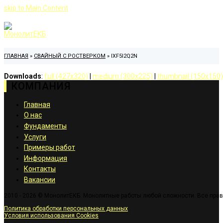
skip to Main Content
ГЛАВНАЯ
»
СВАЙНЫЙ С РОСТВЕРКОМ
»
IXF5I2Q2N
Downloads
:
full (427x320)
|
medium (300x225)
|
thumbnail (150x150)
КОМПАНИЯ
Главная
О нас
Фундаменты
Услуги
Примеры работ
Информация
Контакты
Вакансии
2010 - 2026 © МонолитЕКБ. Монолитные работы любой сложности. Все пра
Политика обработки персональных данных
Условия использования Cookies