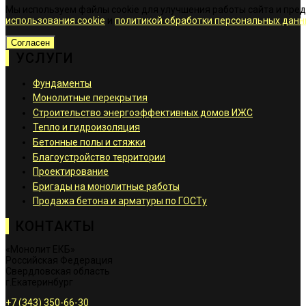
Мы используем файлы cookie для улучшения работы сайта и пре
использования cookie
и
политикой обработки персональных данн
Согласен
УСЛУГИ
Фундаменты
Монолитные перекрытия
Строительство энергоэффективных домов ИЖС
Тепло и гидроизоляция
Бетонные полы и стяжки
Благоустройство территории
Проектирование
Бригады на монолитные работы
Продажа бетона и арматуры по ГОСТу
КОНТАКТЫ
«Монолит ЕКБ»
Российская Федерация
Свердловская область
г.Екатеринбург
+7 (343) 350-66-30