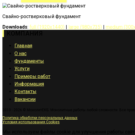
Свайно-ростверковый фундамент
Downloads
:
full (1920x1440)
|
large (980x735)
|
medium (300
КОМПАНИЯ
Главная
О нас
Фундаменты
Услуги
Примеры работ
Информация
Контакты
Вакансии
2010 - 2026 © МонолитЕКБ. Монолитные работы любой сложности. Все пра
Политика обработки персональных данных
Условия использования Cookies
Мы используем файлы cookie для улучшения работы сайт