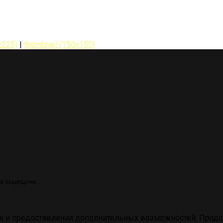
x225)
|
thumbnail (150x150)
ва защищены.
а и предоставления дополнительных возможностей. Продол